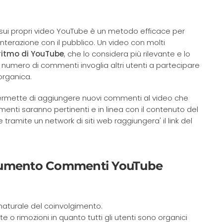
ogni esigenza.
✓ Ottimi risultati con i servizi di marketing
sui propri video YouTube è un metodo efficace per
e promozione.
interazione con il pubblico. Un video con molti
ritmo di YouTube
, che lo considera più rilevante e lo
o numero di commenti invoglia altri utenti a partecipare
organica.
✨
rmette di aggiungere nuovi commenti al video che
mmenti saranno pertinenti e in linea con il contenuto del
Riepilogo generato dall'IA
 tramite un network di siti web raggiungera' il link del
Basato su 142 recensioni
di Aumento Commenti YouTube
 naturale del coinvolgimento.
te o rimozioni in quanto tutti gli utenti sono organici