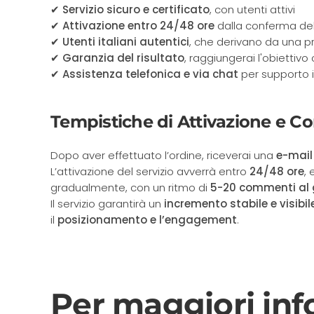
✔
Servizio sicuro e certificato
, con utenti attivi
✔
Attivazione entro 24/48 ore
dalla conferma dell
✔
Utenti italiani autentici
, che derivano da una p
✔
Garanzia del risultato
, raggiungerai l'obiettiv
✔
Assistenza telefonica e via chat
per supporto 
Tempistiche di Attivazione e C
Dopo aver effettuato l’ordine, riceverai una
e-mail
L’attivazione del servizio avverrà entro
24/48 ore
,
gradualmente, con un ritmo di
5-20 commenti al 
Il servizio garantirà un
incremento stabile e visibil
il
posizionamento e l’engagement
.
Per maggiori inf