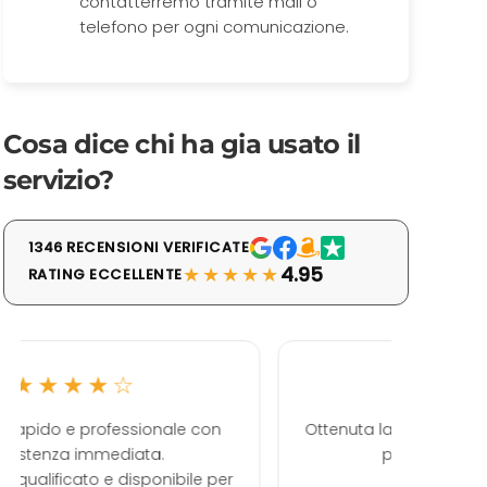
contatterremo tramite mail o
telefono per ogni comunicazione.
Cosa dice chi ha gia usato il
servizio?
1346 RECENSIONI VERIFICATE
★★★★★
4.95
RATING ECCELLENTE
★★★★★
Ottenuta la prima pagina di Google con
Ott
poca spesa. Ottimo.
ultimame
come