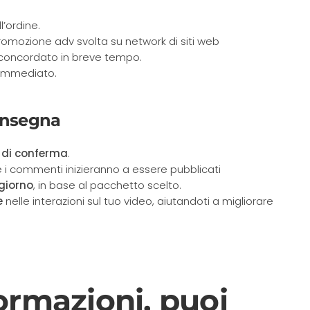
’ordine.
romozione adv svolta su network di siti web
o concordato in breve tempo.
immediato.
onsegna
 di conferma
.
 e i commenti inizieranno a essere pubblicati
giorno
, in base al pacchetto scelto.
e
nelle interazioni sul tuo video, aiutandoti a migliorare
ormazioni, puoi