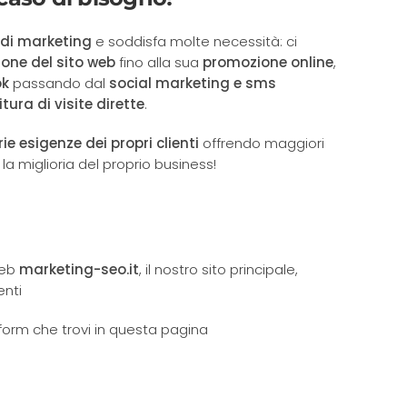
i di marketing
e soddisfa molte necessità: ci
ione del sito web
fino alla sua
promozione online
,
ok
passando dal
social marketing e sms
itura di visite dirette
.
e esigenze dei propri clienti
offrendo maggiori
 la miglioria del proprio business!
 web
marketing-seo.it
, il nostro sito principale,
enti
form che trovi in questa pagina