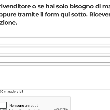
rivenditore
o se hai solo bisogno di m
ure tramite il form qui sotto. Ricevera
azione.
00
characters left