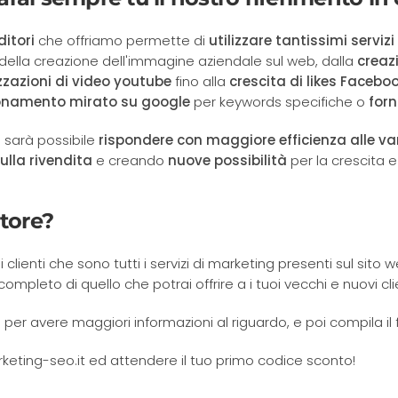
itori
che offriamo permette di
utilizzare tantissimi serviz
ella creazione dell'immagine aziendale sul web, dalla
creaz
zzazioni di video youtube
fino alla
crescita di likes Facebo
onamento mirato su google
per keywords specifiche o
forn
 sarà possibile
rispondere con maggiore efficienza alle vari
la rivendita
e creando
nuove possibilità
per la crescita e
tore?
oi clienti che sono tutti i servizi di marketing presenti sul sito
pleto di quello che potrai offrire a i tuoi vecchi e nuovi cli
r avere maggiori informazioni al riguardo, e poi compila il 
marketing-seo.it ed attendere il tuo primo codice sconto!