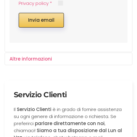
Privacy policy
*
Invia email
Altre informazioni
Se vuoi avere maggiori informazioni od una
proposta di marketing personalizzata chiamaci al
numero 055.7478543 e potremo parlarne. in
Servizio Clienti
alternativa compila il form e riceverai una risposta il
prima possibile.
Il
Servizio Clienti
è in grado di fornire assistenza
su ogni genere di informazione o richiesta. Se
preferirci
parlare direttamente con noi
,
chiamaci!
Siamo a tua disposizione dal Lun al