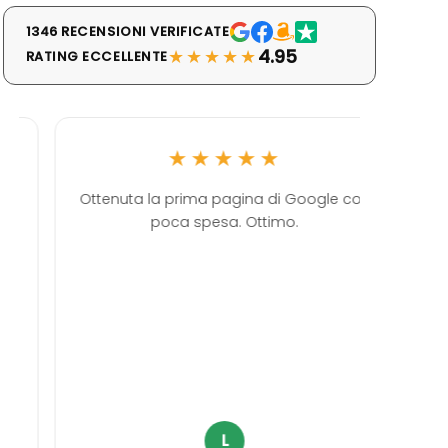
1346 RECENSIONI VERIFICATE
★★★★★
4.95
RATING ECCELLENTE
★★★★★
Ottenuta la prima pagina di Google con
Ott
poca spesa. Ottimo.
ultimame
come
professi
servi
L