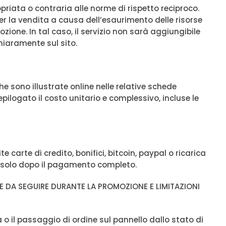
riata o contraria alle norme di rispetto reciproco.
Riepilogo generato dall'IA
per la vendita a causa dell’esaurimento delle risorse
Basato su 142 recensioni
ozione. In tal caso, il servizio non sarà aggiungibile
chiaramente sul sito.
che sono illustrate online nelle relative schede
riepilogato il costo unitario e complessivo, incluse le
e carte di credito, bonifici, bitcoin, paypal o ricarica
 solo dopo il pagamento completo.
E DA SEGUIRE DURANTE LA PROMOZIONE E LIMITAZIONI
o il passaggio di ordine sul pannello dallo stato di