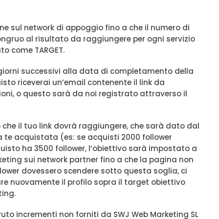
 sul network di appoggio fino a che il numero di
ongruo al risultato da raggiungere per ogni servizio
tato come TARGET.
 giorni successivi alla data di completamento della
sto riceverai un’email contenente il link da
ioni, o questo sarà da noi registrato attraverso il
he il tuo link dovrà raggiungere, che sarà dato dal
da te acquistata (es: se acquisti 2000 follower
uisto ha 3500 follower, l’obiettivo sarà impostato a
ting sui network partner fino a che la pagina non
llower dovessero scendere sotto questa soglia, ci
re nuovamente il profilo sopra il target obiettivo
ing.
evuto incrementi non forniti da SWJ Web Marketing SL