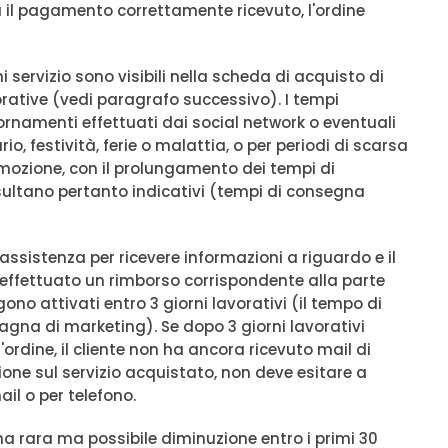
 il pagamento correttamente ricevuto, l'ordine
 servizio sono visibili nella scheda di acquisto di
orative (vedi paragrafo successivo). I tempi
ornamenti effettuati dai social network o eventuali
io, festività, ferie o malattia, o per periodi di scarsa
omozione, con il prolungamento dei tempi di
sultano pertanto indicativi (tempi di consegna
’assistenza per ricevere informazioni a riguardo e il
à effettuato un rimborso corrispondente alla parte
gono attivati entro 3 giorni lavorativi (il tempo di
gna di marketing). Se dopo 3 giorni lavorativi
l'ordine, il cliente non ha ancora ricevuto mail di
one sul servizio acquistato, non deve esitare a
il o per telefono.
na rara ma possibile diminuzione entro i primi 30