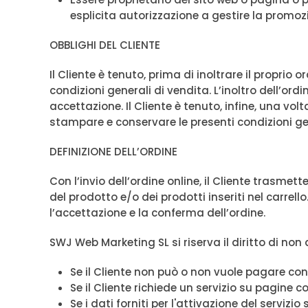
esplicita autorizzazione a gestire la promoz
OBBLIGHI DEL CLIENTE
Il Cliente è tenuto, prima di inoltrare il proprio
condizioni generali di vendita. L’inoltro dell’ord
accettazione. Il Cliente è tenuto, infine, una vo
stampare e conservare le presenti condizioni gen
DEFINIZIONE DELL’ORDINE
Con l’invio dell’ordine online, il Cliente trasm
del prodotto e/o dei prodotti inseriti nel carre
l’accettazione e la conferma dell’ordine.
SWJ Web Marketing SL si riserva il diritto di non 
Se il Cliente non può o non vuole pagare co
Se il Cliente richiede un servizio su pagine c
Se i dati forniti per l'attivazione del servizio