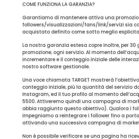
COME FUNZIONA LA GARANZIA?
Garantiamo di mantenere attiva una promozione
followers/visualizzazioni/fans/link/servizi sia c
acquistato definito come sotto meglio esplici
La nostra garanzia estesa copre inoltre, per 30
promozione, ogni servizio. Al momento dell’acqui
incrementare e il conteggio iniziale delle interaz
nostro software gestionale.
Una voce chiamata TARGET mostrerà l’obiettivo c
conteggio iniziale, più la quantità del servizio 
Instagram, ed il tuo profilo al momento dell’acq
5500. Attiveremo quindi una campagna di marke
abbia raggiunto questo obiettivo). Qualora i fo
impegniamo a reintegrare i follower fino a porta
attivando una successiva campagna di market
Non è possibile verificare se una pagina ha ric