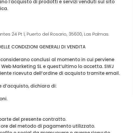
no l'acquisto di prodotti e servizi venduti sul sito
ica.
es 24 Pt 1, Puerto del Rosario, 35600, Las Palmas.
LLE CONDIZIONI GENERALI DI VENDITA
 si considerano conclusi al momento in cui perviene
WJ Web Marketing SL e quest’ultimo lo accetta. SWJ
ente ricevuta dell’ordine di acquisto tramite email.
ne d’acquisto, dichiara di:
oni.
 parte del presente contratto.
ore del metodo di pagamento utilizzato.
profilo o social da promuovere o averne ricevuto