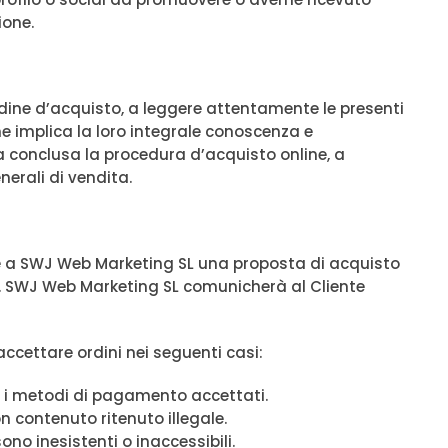
ione.
 ordine d’acquisto, a leggere attentamente le presenti
ine implica la loro integrale conoscenza e
★★★★☆
lta conclusa la procedura d’acquisto online, a
erali di vendita.
✓ Servizio rapido e professionale con
assistenza immediata.
✓ Personale qualificato e disponibile per
ette a SWJ Web Marketing SL una proposta di acquisto
ogni esigenza.
llo. SWJ Web Marketing SL comunicherà al Cliente
✓ Ottimi risultati con i servizi di marketing
e promozione.
accettare ordini nei seguenti casi:
n i metodi di pagamento accettati.
on contenuto ritenuto illegale.
✨
 sono inesistenti o inaccessibili.