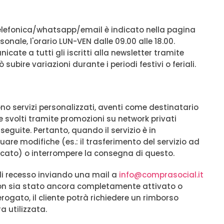
 telefonica/whatsapp/email è indicato nella pagina
onale, l'orario LUN-VEN dalle 09.00 alle 18.00.
cate a tutti gli iscritti alla newsletter tramite
 subire variazioni durante i periodi festivi o feriali.
ono servizi personalizzati, aventi come destinatario
 e svolti tramite promozioni su network privati
eguite. Pertanto, quando il servizio è in
are modifiche (es.: il trasferimento del servizio ad
dicato) o interrompere la consegna di questo.
o di recesso inviando una mail a
info@comprasocial.it
o non sia stato ancora completamente attivato o
rogato, il cliente potrà richiedere un rimborso
a utilizzata.