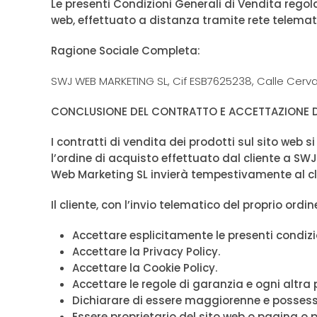
Le presenti Condizioni Generali di Vendita regola
web, effettuato a distanza tramite rete telemat
Ragione Sociale Completa:
SWJ WEB MARKETING SL, Cif ESB7625238, Calle Cervant
CONCLUSIONE DEL CONTRATTO E ACCETTAZIONE DE
I contratti di vendita dei prodotti sul sito web
l’ordine di acquisto effettuato dal cliente a S
Web Marketing SL invierà tempestivamente al cli
Il cliente, con l’invio telematico del proprio ordi
Accettare esplicitamente le presenti condizi
Accettare la Privacy Policy.
Accettare la Cookie Policy.
Accettare le regole di garanzia e ogni altra
Dichiarare di essere maggiorenne e possess
Essere proprietario del sito web o pagina o 