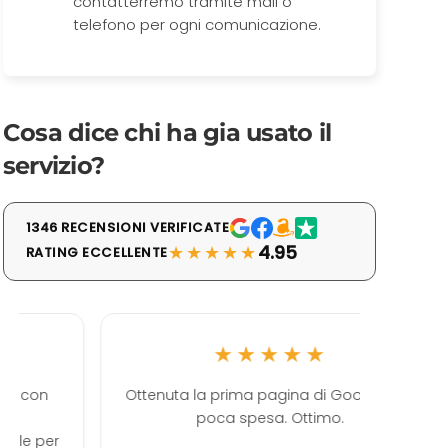
contatterremo tramite mail o
telefono per ogni comunicazione.
Cosa dice chi ha gia usato il
servizio?
1346 RECENSIONI VERIFICATE
★★★★★
4.95
RATING ECCELLENTE
★★★★★
Ottenuta la prima pagina di Google con
Ott
poca spesa. Ottimo.
ultimame
come