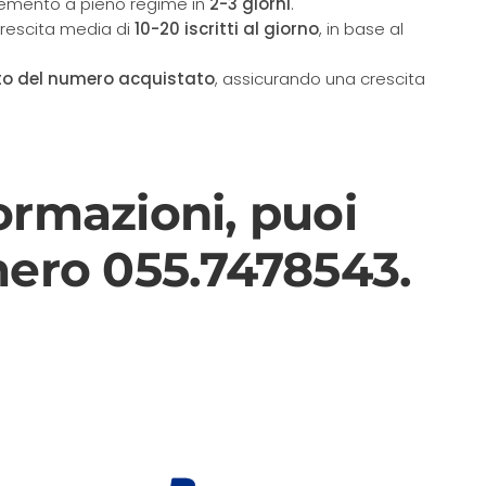
cremento a pieno regime in
2-3 giorni
.
crescita media di
10-20 iscritti al giorno
, in base al
to del numero acquistato
, assicurando una crescita
ormazioni, puoi
mero 055.7478543
.