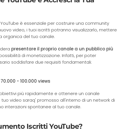
 YouTube è essenziale per costruire una community
uovo video, i tuoi iscritti potranno visualizzarlo, mettere
ta organica del tuo canale.
sidera
presentare il proprio canale a un pubblico più
ssibilità di monetizzazione. Infatti, per poter
ario soddisfare due requisiti fondamentali:
a
70.000 - 100.000 views
i obiettivi più rapidamente e ottenere un canale
Il tuo video saraq' promosso all'interno di un network di
no interazioni spontanee al tuo canale.
Aumento Iscritti YouTube?