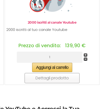
ogni esigenza.
✓ Ottimi risultati con i servizi di marketing
e promozione.
2000 iscritti al canale Youtube
2000 iscritti al tuo canale Youtube
Prezzo di vendita:
139,90 €
✨
Riepilogo generato dall'IA
Basato su 142 recensioni
Dettagli prodotto
le YouTube e Accresci la Tua