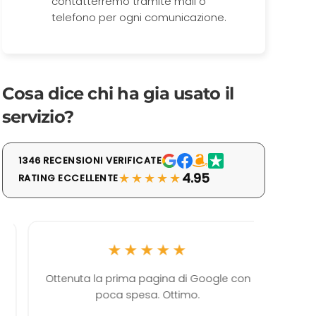
contatterremo tramite mail o
telefono per ogni comunicazione.
Cosa dice chi ha gia usato il
servizio?
1346 RECENSIONI VERIFICATE
★★★★★
4.95
RATING ECCELLENTE
★★★★★
Ottenuta la prima pagina di Google con
Ott
poca spesa. Ottimo.
ultimame
come