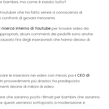
r bambini, ma come è iniziato tutto?
ogni esigenza.
✓ Ottimi risultati con i servizi di marketing
 Youtuber che ha fatto venire a conoscenza di
e promozione.
 confronti di giovani minorenni.
 ricerca interno di Youtube
per trovare video da
ppropriati, alcuni commenti dei pedofili sono anche
ausato l’ira degli inserzionisti che hanno deciso di
✨
Riepilogo generato dall'IA
Basato su 142 recensioni
re le inserzioni nei video con minori, poi il
CEO di
ri provvedimenti più drastici: ha predisposto
menti decine di milioni di video.
ere che saranno pochi i filmati per bambini che avranno
che questi verranno sottoposto a moderazione e