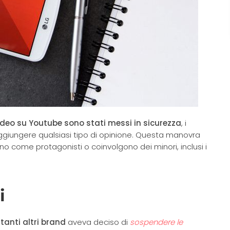
video su Youtube sono stati messi in sicurezza
, i
ggiungere qualsiasi tipo di opinione. Questa manovra
o come protagonisti o coinvolgono dei minori, inclusi i
★★★★☆
i
✓ Servizio rapido e professionale con
assistenza immediata.
tanti altri brand
aveva deciso di
sospendere le
✓ Personale qualificato e disponibile per