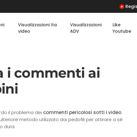
Regis
oni
Visualizzazioni Ita
Visualizzazioni
Like
video
ADV
Youtube
a i commenti ai
ini
uardo il problema dei
commenti pericolosi sotti i video
 ulteriore metodo utilizzato dai pedofili per attirare a sé
o dura.