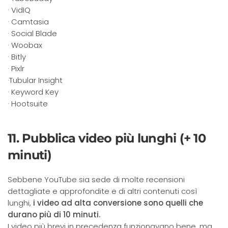
· VidIQ
· Camtasia
· Social Blade
· Woobax
· Bitly
· Pixlr
·Tubular Insight
· Keyword Key
· Hootsuite
11. Pubblica video più lunghi (+ 10
minuti)
Sebbene YouTube sia sede di molte recensioni
dettagliate e approfondite e di altri contenuti così
lunghi,
i video ad alta conversione sono quelli che
durano più di 10 minuti.
I video più brevi in ​​precedenza funzionavano bene, ma