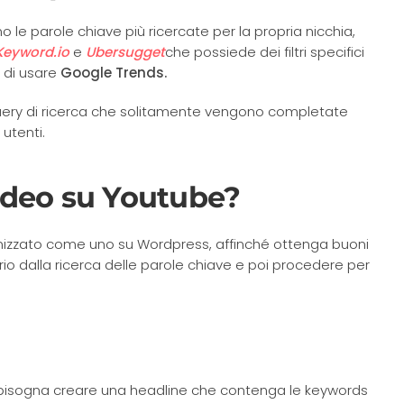
o le parole chiave più ricercate per la propria nicchia,
Keyword.io
e
Ubersugget
che possiede dei filtri specifici
 di usare
Google Trends.
query di ricerca che solitamente vengono completate
utenti.
ideo su Youtube?
imizzato come uno su Wordpress, affinché ottenga buoni
oprio dalla ricerca delle parole chiave e poi procedere per
e bisogna creare una headline che contenga le keywords