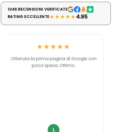
1346 RECENSIONI VERIFICATE
★★★★★
4.95
RATING ECCELLENTE
★★★★★
Ottenuta la prima pagina di Google con
Ott
poca spesa. Ottimo.
ultimame
come
professi
servi
L