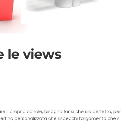
★★★★☆
 le views
✓ Servizio rapido e professionale con
assistenza immediata.
✓ Personale qualificato e disponibile per
ogni esigenza.
✓ Ottimi risultati con i servizi di marketing
e promozione.
re il proprio canale, bisogna far si che sia perfetto, per
pertina personalizzata che rispecchi l’argomento che si
✨