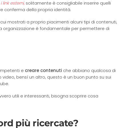
link esterni,
solitamente è consigliabile inserire quelli
Riepilogo generato dall'IA
are conferma della propria identità.
Basato su 142 recensioni
 cui mostrati a proprio piacimenti alcuni tipi di contenuti,
ona organizzazione è fondamentale per permettere di
competenti e
creare contenuti
che abbiano qualcosa di
io video, bensì un altro, questo è un buon punto su sui
tube.
vero utili e interessanti, bisogna scoprire cosa
rd più ricercate?