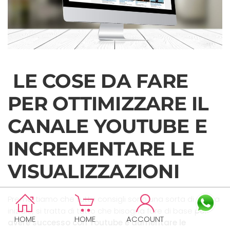
LE COSE DA FARE
PER OTTIMIZZARE IL
CANALE YOUTUBE E
INCREMENTARE LE
VISUALIZZAZIONI
Premettiamo che tutti i consigli sono una sorta di spinta
iniziale, si tratta di tutto che bisogna fare di base per
HOME
HOME
ACCOUNT
avere successo con Youtube e aumentare le